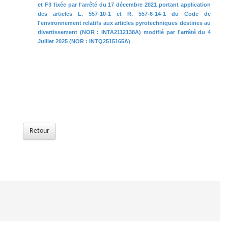
et F3 fixée par l'arrêté du 17 décembre 2021 portant application
des articles L. 557-10-1 et R. 557-6-14-1 du Code de
l'environnement relatifs aux articles pyrotechniques destines au
divertissement (NOR : INTA2112138A) modifié par l'arrêté du 4
Juillet 2025 (NOR : INTQ2515165A)
Retour