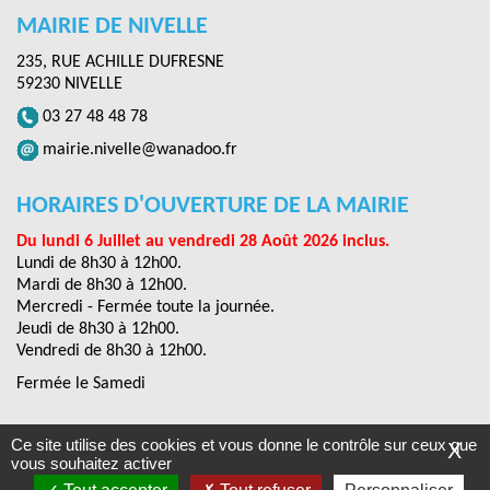
MAIRIE DE NIVELLE
235, RUE ACHILLE DUFRESNE
59230 NIVELLE
03 27 48 48 78
mairie.nivelle@wanadoo.fr
HORAIRES D'OUVERTURE DE LA MAIRIE
Du lundi 6 Juillet au vendredi 28 Août 2026 inclus.
Lundi de 8h30 à 12h00.
Mardi de 8h30 à 12h00.
Mercredi - Fermée toute la journée.
Jeudi de 8h30 à 12h00.
Vendredi de 8h30 à 12h00.
Fermée le Samedi
Ce site utilise des cookies et vous donne le contrôle sur ceux que
X
Mentions légales
-
Accessibilités
- Nivelle © 2019
vous souhaitez activer
Conception Citopia
-
Solution de site internet pour mairie et