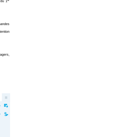
er
 du 1
mandes
tention
sagers,