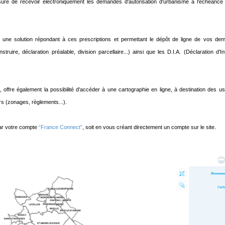
re de recevoir électroniquement les demandes d'autorisation d'urbanisme à l'échéance
une solution répondant à ces prescriptions et permettant le dépôt de ligne de vos de
ruire, déclaration préalable, division parcellaire...) ainsi que les D.I.A. (Déclaration d'In
 offre également la possibilité d'accéder à une cartographie en ligne, à destination des u
rs (zonages, règlements...).
par votre compte
“France Connect”
, soit en vous créant directement un compte sur le site.