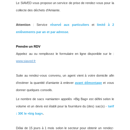
Le SIAVED vous propose un service de prise de rendez-vous pour la
collecte des déchets d'Amiante.
Attention
: Service
réservé aux particuliers
et
limité à 2
enlèvements par an et par adresse
.
Prendre un RDV
Appelez au ou remplissez le formulaire en ligne disponible sur le :
www.siaved.fr
Suite au rendez-vous convenu, un agent vient à votre domicile afin
d’estimer la quantité d’amiante à enlever
avant démontage
et vous
donner quelques conseils.
Le nombre de sacs «amiante» appelés «Big Bag» est défini selon le
volume et un devis est établi pour la fourniture du (des) sac(s) -
tarif
: 30€ le «big bag»
.
Délai de 15 jours à 1 mois selon le secteur pour obtenir un rendez-