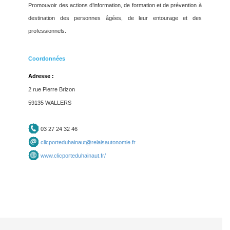
Promouvoir des actions d’information, de formation et de prévention à
destination des personnes âgées, de leur entourage et des
professionnels.
Coordonnées
Adresse :
2 rue Pierre Brizon
59135 WALLERS
03 27 24 32 46
clicporteduhainaut@relaisautonomie.fr
www.clicporteduhainaut.fr/